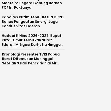
Monteiro Segera Gabung Borneo
FC? Ini Faktanya
Kapolres Kutim Temui Ketua DPRD,
Bahas Penguatan Sinergi Jaga
Kondusivitas Daerah
Hadapi El Nino 2026-2027, Bupati
Kutai Timur Terbitkan Surat
Edaran Mitigasi Karhutla Hingga
Krisis Air Bersih
Kronologi Presenter TVRI Papua
Barat Ditemukan Meninggal
Setelah 9 Hari Pencarian di Air
Terjun Danau Anggi Gida