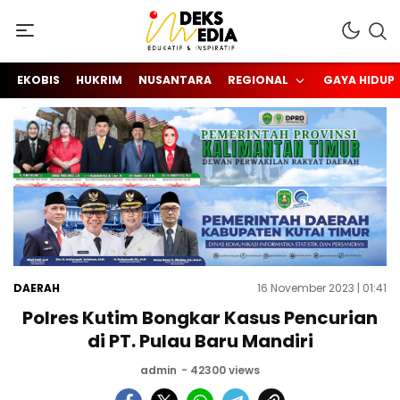
Berita Hari Ini di Kalimantan Timur (Kaltim)
INDEKS MEDIA KALTIM
EKOBIS
HUKRIM
NUSANTARA
REGIONAL
GAYA HIDUP
DAERAH
16 November 2023 | 01:41
Polres Kutim Bongkar Kasus Pencurian
di PT. Pulau Baru Mandiri
admin
- 42300 views