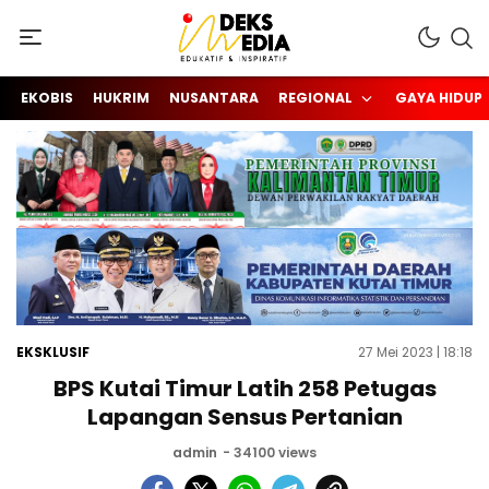
Berita Hari Ini di Kalimantan Timur (Kaltim)
INDEKS MEDIA KALTIM
EKOBIS
HUKRIM
NUSANTARA
REGIONAL
GAYA HIDUP
EKSKLUSIF
27 Mei 2023 | 18:18
BPS Kutai Timur Latih 258 Petugas
Lapangan Sensus Pertanian
admin
- 34100 views